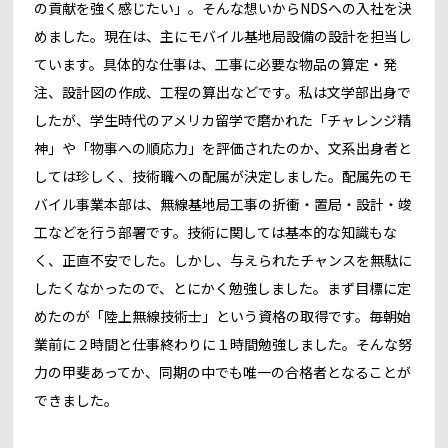
の貢献を強く感じたい」。そんな想いからNDSへの入社を決
めました。現在は、主にモバイル基地局設備の設計を担当し
ています。具体的な仕事は、工事に必要な物品の算定・発
注、設計図の作成、工程の算出などです。私は文学部出身で
したが、学生時代のアメリカ留学で磨かれた「チャレンジ精
神」や「物事への順応力」を評価されたのか、文系出身者と
しては珍しく、技術職への配属が決定しました。配属先のモ
バイル事業本部は、無線基地局工事の折衝・置局・設計・竣
工などを行う部署です。技術に関しては基本的な知識もな
く、正直不安でした。しかし、与えられたチャンスを無駄に
したくなかったので、とにかく勉強しました。まず目標に定
めたのが「陸上無線技術士」という資格の取得です。毎朝始
業前に２時間と仕事終わりに１時間勉強しました。そんな努
力の甲斐あってか、同期の中でも唯一の合格者となることが
できました。